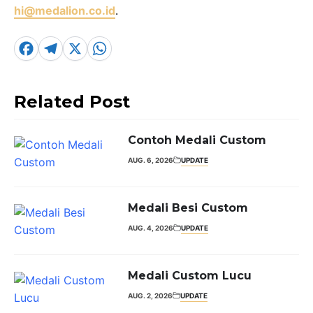
hi@medalion.co.id
.
F
T
X
W
a
el
h
c
e
a
Related Post
e
g
t
b
r
s
Contoh Medali Custom
o
a
A
AUG. 6, 2026
UPDATE
o
m
p
k
p
Medali Besi Custom
AUG. 4, 2026
UPDATE
Medali Custom Lucu
AUG. 2, 2026
UPDATE