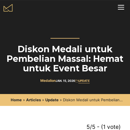
Skip
to
Me
content
Diskon Medali untuk
Pembelian Massal: Hemat
untuk Event Besar
Medalion
JAN. 15, 2026
UPDATE
Home
»
Articles
»
Update
»
Diskon Medali untuk Pembelian
Massal: Hemat untuk Event Besar
5/5 - (1 vote)