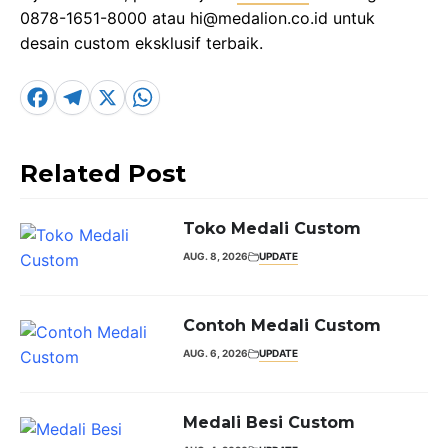
0878-1651-8000 atau hi@medalion.co.id untuk
desain custom eksklusif terbaik.
F
T
X
W
a
el
h
c
e
a
Related Post
e
g
t
b
r
s
Toko Medali Custom
o
a
A
AUG. 8, 2026
UPDATE
o
m
p
k
p
Contoh Medali Custom
AUG. 6, 2026
UPDATE
Medali Besi Custom