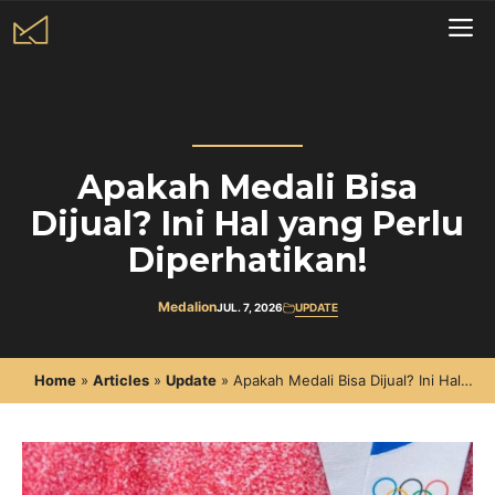
Skip
to
Me
content
Apakah Medali Bisa
Dijual? Ini Hal yang Perlu
Diperhatikan!
Medalion
JUL. 7, 2026
UPDATE
Home
»
Articles
»
Update
»
Apakah Medali Bisa Dijual? Ini Hal
yang Perlu Diperhatikan!