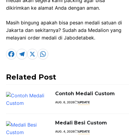
medali akan segera kami packing agar bisa
dikirimkan ke alamat Anda dengan aman.
Masih bingung apakah bisa pesan medali satuan di
Jakarta dan sekitarnya? Sudah ada Medalion yang
melayani order medali di Jabodetabek.
F
T
X
W
a
el
h
c
e
a
Related Post
e
g
t
b
r
s
Contoh Medali Custom
o
a
A
AUG. 6, 2026
UPDATE
o
m
p
k
p
Medali Besi Custom
AUG. 4, 2026
UPDATE