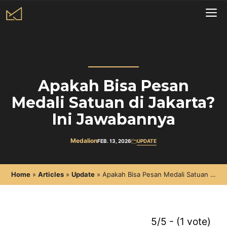
Skip
to
Me
content
Apakah Bisa Pesan
Medali Satuan di Jakarta?
Ini Jawabannya
Medalion
FEB. 13, 2026
UPDATE
Home
»
Articles
»
Update
»
Apakah Bisa Pesan Medali Satuan di
Jakarta? Ini Jawabannya
5/5 - (1 vote)